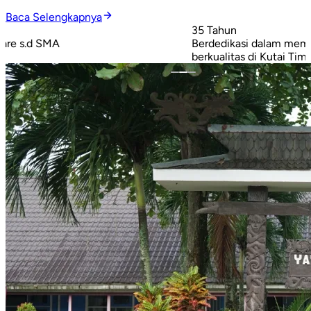
Baca Selengkapnya
35 Tahun
8
Berdedikasi dalam memberikan layanan pendidikan
P
berkualitas di Kutai Timur (1991–2026)