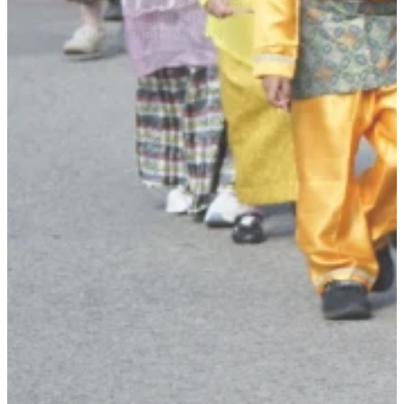
MEMBENTUK
KARAKTER
MELALUI
DISIPLIN
DAN
KEBERSAMAAN
TENTANG YPPSB