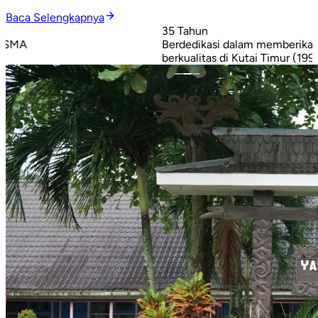
Baca Selengkapnya
35 Tahun
8
Berdedikasi dalam memberikan layanan pendidikan
P
berkualitas di Kutai Timur (1991–2026)