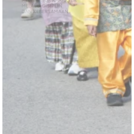
MEMBENTUK
KARAKTER
MELALUI
DISIPLIN
DAN
KEBERSAMAAN
TENTANG YPPSB