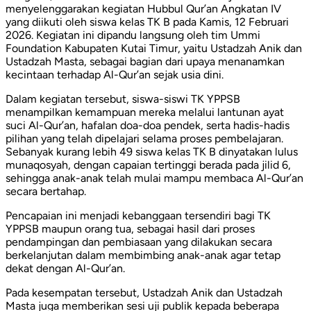
menyelenggarakan kegiatan Hubbul Qur’an Angkatan IV
yang diikuti oleh siswa kelas TK B pada Kamis, 12 Februari
2026. Kegiatan ini dipandu langsung oleh tim Ummi
Foundation Kabupaten Kutai Timur, yaitu Ustadzah Anik dan
Ustadzah Masta, sebagai bagian dari upaya menanamkan
kecintaan terhadap Al-Qur’an sejak usia dini.
Dalam kegiatan tersebut, siswa-siswi TK YPPSB
menampilkan kemampuan mereka melalui lantunan ayat
suci Al-Qur’an, hafalan doa-doa pendek, serta hadis-hadis
pilihan yang telah dipelajari selama proses pembelajaran.
Sebanyak kurang lebih 49 siswa kelas TK B dinyatakan lulus
munaqosyah, dengan capaian tertinggi berada pada jilid 6,
sehingga anak-anak telah mulai mampu membaca Al-Qur’an
secara bertahap.
Pencapaian ini menjadi kebanggaan tersendiri bagi TK
YPPSB maupun orang tua, sebagai hasil dari proses
pendampingan dan pembiasaan yang dilakukan secara
berkelanjutan dalam membimbing anak-anak agar tetap
dekat dengan Al-Qur’an.
Pada kesempatan tersebut, Ustadzah Anik dan Ustadzah
Masta juga memberikan sesi uji publik kepada beberapa