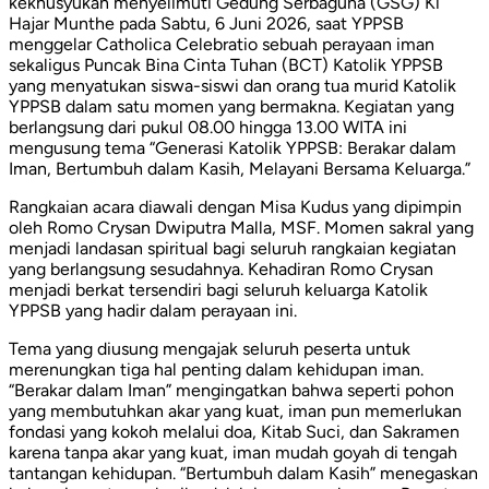
kekhusyukan menyelimuti Gedung Serbaguna (GSG) Ki
Hajar Munthe pada Sabtu, 6 Juni 2026, saat YPPSB
menggelar Catholica Celebratio sebuah perayaan iman
sekaligus Puncak Bina Cinta Tuhan (BCT) Katolik YPPSB
yang menyatukan siswa-siswi dan orang tua murid Katolik
YPPSB dalam satu momen yang bermakna. Kegiatan yang
berlangsung dari pukul 08.00 hingga 13.00 WITA ini
mengusung tema “Generasi Katolik YPPSB: Berakar dalam
Iman, Bertumbuh dalam Kasih, Melayani Bersama Keluarga.”
Rangkaian acara diawali dengan Misa Kudus yang dipimpin
oleh Romo Crysan Dwiputra Malla, MSF. Momen sakral yang
menjadi landasan spiritual bagi seluruh rangkaian kegiatan
yang berlangsung sesudahnya. Kehadiran Romo Crysan
menjadi berkat tersendiri bagi seluruh keluarga Katolik
YPPSB yang hadir dalam perayaan ini.
Tema yang diusung mengajak seluruh peserta untuk
merenungkan tiga hal penting dalam kehidupan iman.
“Berakar dalam Iman” mengingatkan bahwa seperti pohon
yang membutuhkan akar yang kuat, iman pun memerlukan
fondasi yang kokoh melalui doa, Kitab Suci, dan Sakramen
karena tanpa akar yang kuat, iman mudah goyah di tengah
tantangan kehidupan. “Bertumbuh dalam Kasih” menegaskan