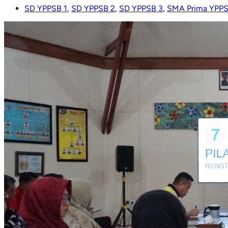
SD YPPSB 1
,
SD YPPSB 2
,
SD YPPSB 3
,
SMA Prima YPP