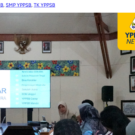
SB
,
SMP YPPSB
,
TK YPPSB